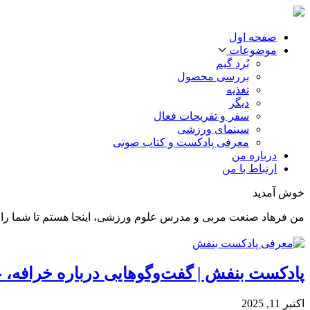
صفحه اول
موضوعات
بُرد گیم
بررسی محصول
تغذیه
دیگر
سفر و تفریحات فعال
سینمای ورزشی
معرفی پادکست و کتاب صوتی
درباره من
ارتباط با من
خوش آمدید
من فرهاد صنعت مربی و مدرس علوم ورزشی، اینجا هستم تا شما را د
پادکست بنفش | گفت‌وگوهایی درباره خرافه، ع
اکتبر 11, 2025