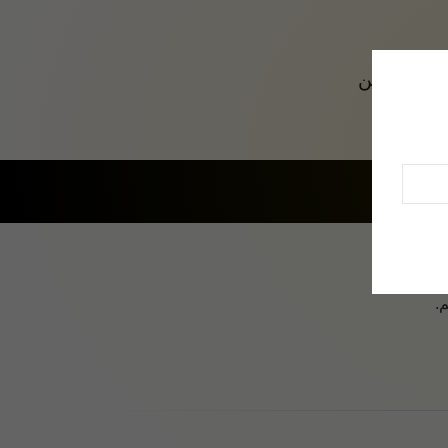
رتباط با من
.