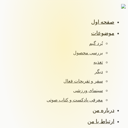
صفحه اول
موضوعات
بُرد گیم
بررسی محصول
تغذیه
دیگر
سفر و تفریحات فعال
سینمای ورزشی
معرفی پادکست و کتاب صوتی
درباره من
ارتباط با من