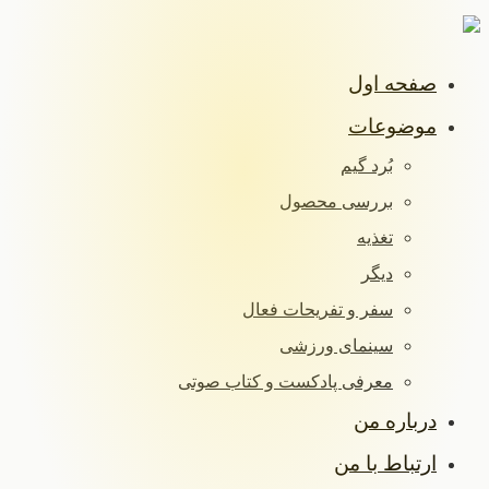
صفحه اول
موضوعات
بُرد گیم
بررسی محصول
تغذیه
دیگر
سفر و تفریحات فعال
سینمای ورزشی
معرفی پادکست و کتاب صوتی
درباره من
ارتباط با من