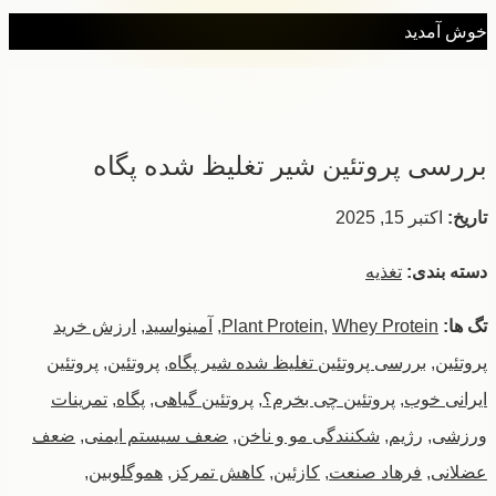
خوش آمدید
بررسی پروتئین شیر تغلیظ شده پگاه
تاریخ:
اکتبر 15, 2025
دسته بندی:
تغذیه
تگ ها:
Whey Protein
,
Plant Protein
,
آمینواسید
,
ارزش خرید
پروتئین
,
بررسی پروتئین تغلیظ شده شیر پگاه
,
پروتئین
,
پروتئین
ایرانی خوب
,
پروتئین چی بخرم؟
,
پروتئین گیاهی
,
پگاه
,
تمرینات
ورزشی
,
رژیم
,
شکنندگی مو و ناخن
,
ضعف سیستم ایمنی
,
ضعف
عضلانی
,
فرهاد صنعت
,
کازئین
,
کاهش تمرکز
,
هموگلوبین
,