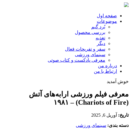
صفحه اول
موضوعات
بُرد گیم
بررسی محصول
تغذیه
دیگر
سفر و تفریحات فعال
سینمای ورزشی
معرفی پادکست و کتاب صوتی
درباره من
ارتباط با من
خوش آمدید
معرفی فیلم ورزشی ارابه‌های آتش
(Chariots of Fire) – ۱۹۸۱
تاریخ:
آوریل 6, 2025
دسته بندی:
سینمای ورزشی